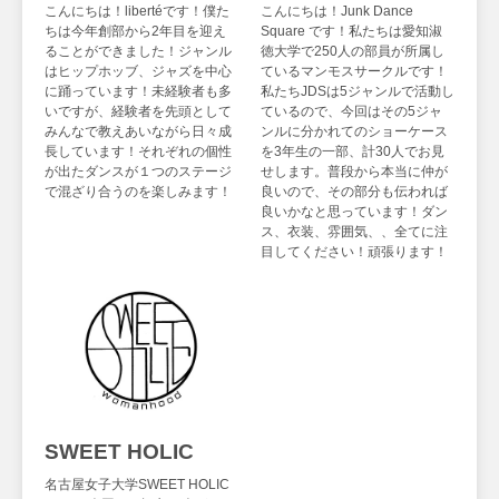
こんにちは！libertéです！僕た
こんにちは！Junk Dance
ちは今年創部から2年目を迎え
Square です！私たちは愛知淑
ることができました！ジャンル
徳大学で250人の部員が所属し
はヒップホッブ、ジャズを中心
ているマンモスサークルです！
に踊っています！未経験者も多
私たちJDSは5ジャンルで活動し
いですが、経験者を先頭として
ているので、今回はその5ジャ
みんなで教えあいながら日々成
ンルに分かれてのショーケース
長しています！それぞれの個性
を3年生の一部、計30人でお見
が出たダンスが１つのステージ
せします。普段から本当に仲が
で混ざり合うのを楽しみます！
良いので、その部分も伝われば
良いかなと思っています！ダン
ス、衣装、雰囲気、、全てに注
目してください！頑張ります！
SWEET HOLIC
名古屋女子大学SWEET HOLIC