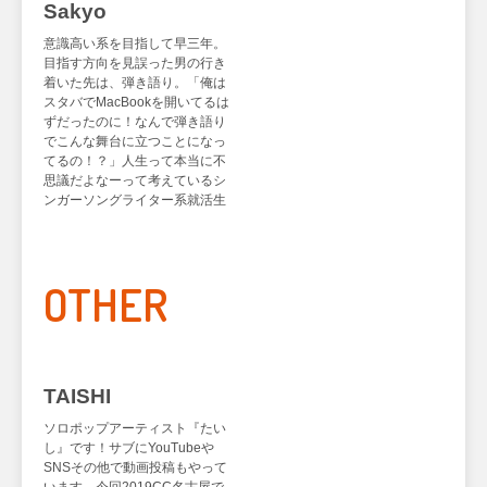
Sakyo
意識高い系を目指して早三年。
目指す方向を見誤った男の行き
着いた先は、弾き語り。「俺は
スタバでMacBookを開いてるは
ずだったのに！なんで弾き語り
でこんな舞台に立つことになっ
てるの！？」人生って本当に不
思議だよなーって考えているシ
ABOUT
ンガーソングライター系就活生
MODEL
OTHER
BRAND
SALON
PERFORMANCE
TAISHI
TICKET / ACCESS
ソロポップアーティスト『たい
し』です！サブにYouTubeや
CONTACT
SNSその他で動画投稿もやって