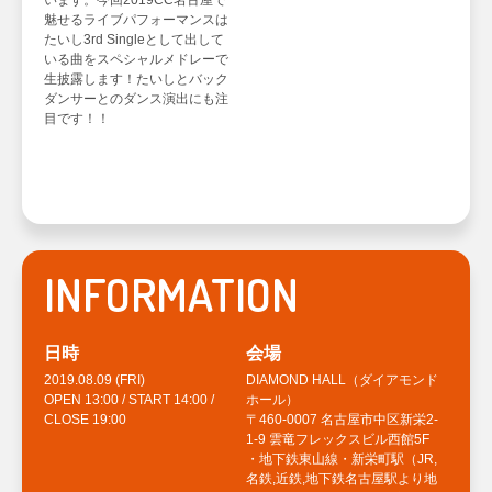
います。今回2019CC名古屋で
魅せるライブパフォーマンスは
たいし3rd Singleとして出して
YELL CAMPUS登録 | ドア代無料登録
いる曲をスペシャルメドレーで
生披露します！たいしとバック
ダンサーとのダンス演出にも注
目です！！
INFORMATION
日時
会場
2019.08.09 (FRI)
DIAMOND HALL（ダイアモンド
OPEN 13:00 / START 14:00 /
ホール）
CLOSE 19:00
〒460-0007 名古屋市中区新栄2-
1-9 雲竜フレックスビル西館5F
・地下鉄東山線・新栄町駅（JR,
名鉄,近鉄,地下鉄名古屋駅より地