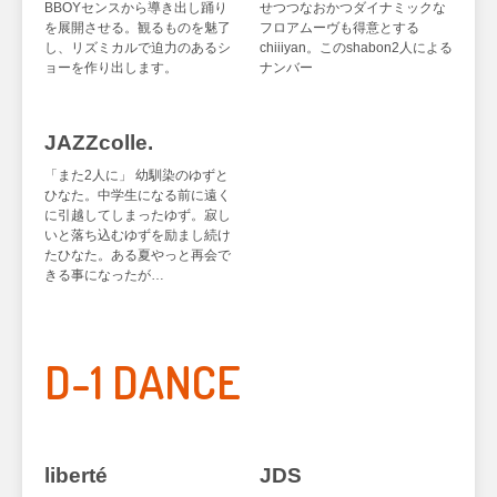
BBOYセンスから導き出し踊り
せつつなおかつダイナミックな
を展開させる。観るものを魅了
フロアムーヴも得意とする
し、リズミカルで迫力のあるシ
chiiiyan。このshabon2人による
ョーを作り出します。
ナンバー
JAZZcolle.
「また2人に」 幼馴染のゆずと
ひなた。中学生になる前に遠く
に引越してしまったゆず。寂し
いと落ち込むゆずを励まし続け
たひなた。ある夏やっと再会で
きる事になったが…
D-1 DANCE
liberté
JDS