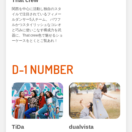
That crew
関西を中心に活動し独自のスタ
イルで注目されているフィメー
ルダンサー5人チーム。 パワフ
ルかつスタイリッシュなコレオ
と巧みに使いこなす構成力を武
器に、That crew色で魅せるショ
ーケースをとくとご覧あれ！
D-1 NUMBER
TiDa
dualvista