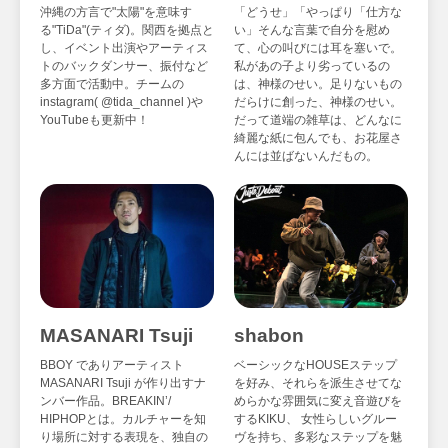
沖縄の方言で"太陽"を意味す
「どうせ」「やっぱり「仕方な
る"TiDa"(ティダ)。関西を拠点と
い」そんな言葉で自分を慰め
し、イベント出演やアーティス
て、心の叫びには耳を塞いで。
トのバックダンサー、振付など
私があの子より劣っているの
多方面で活動中。チームの
は、神様のせい。足りないもの
instagram( @tida_channel )や
だらけに創った、神様のせい。
YouTubeも更新中！
だって道端の雑草は、どんなに
綺麗な紙に包んでも、お花屋さ
んには並ばないんだもの。
MASANARI Tsuji
shabon
BBOY でありアーティスト
ベーシックなHOUSEステップ
MASANARI Tsuji が作り出すナ
を好み、それらを派生させてな
ンバー作品。BREAKIN’/
めらかな雰囲気に変え音遊びを
HIPHOPとは。カルチャーを知
するKIKU、 女性らしいグルー
り場所に対する表現を、独自の
ヴを持ち、多彩なステップを魅