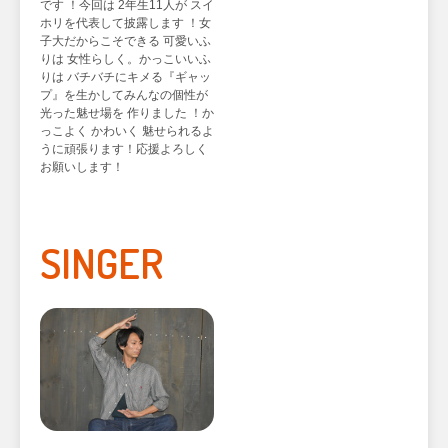
です ！今回は 2年生11人が スイ
ホリを代表して披露します ！女
子大だからこそできる 可愛いふ
りは 女性らしく。かっこいいふ
りは バチバチにキメる『ギャッ
プ』を生かしてみんなの個性が
光った魅せ場を 作りました ！か
っこよく かわいく 魅せられるよ
うに頑張ります！応援よろしく
お願いします！
SINGER